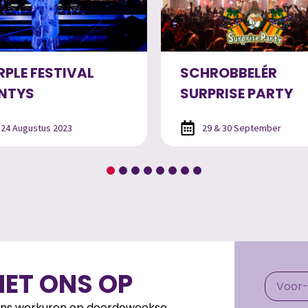
HROBBELÉR
BACK TO THE DIS
RPRISE PARTY
TOUR
29 & 30 September
2022 tot heden
ET ONS OP
jdens werkuren op doordeweekse