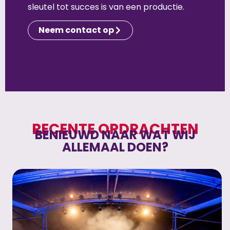
sleutel tot succes is van een productie.
Neem contact op
RECENTE OPDRACHTEN
BENIEUWD NAAR WAT WIJ
ALLEMAAL DOEN?