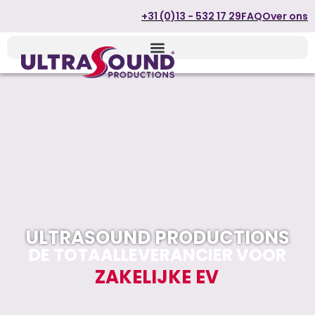
+31 (0)13 - 532 17 29
FAQ
Over ons
ULTRASOUND PRODUCTIONS
DE TOTAALLEVERANCIER VOOR
Z
A
K
E
L
I
J
K
E
E
V
E
N
T
S